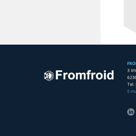
FRO
3 I
6236
Tel.
E-ma