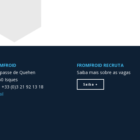
MFROID
FROMFROID RECRUTA
mpasse de Quehen
Saiba mais sobre as vagas
0 Isques
Saiba +
 : +33 (0)3 21 92 13 18
il