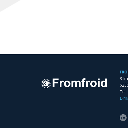
FRO
3 I
6236
Tel.
E-ma