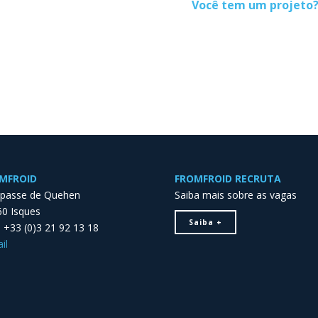
Você tem um projeto?
MFROID
FROMFROID RECRUTA
mpasse de Quehen
Saiba mais sobre as vagas
0 Isques
Saiba +
 : +33 (0)3 21 92 13 18
il