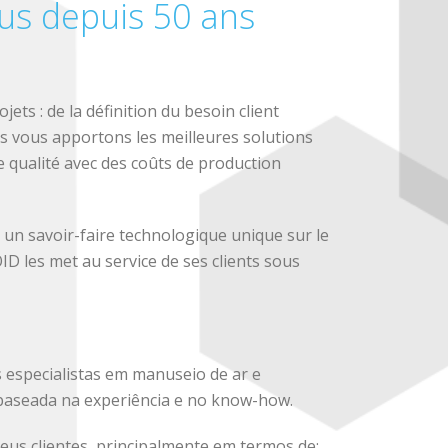
s depuis 50 ans
ts : de la définition du besoin client
nous vous apportons les meilleures solutions
re qualité avec des coûts de production
un savoir-faire technologique unique sur le
D les met au service de ses clients sous
especialistas em manuseio de ar e
baseada na experiência e no know-how.
eus clientes, principalmente em termos de: