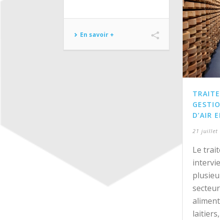
En savoir +
TRAITE
GESTIO
D’AIR 
21 juillet
Le trai
intervi
plusie
secteur
aliment
laitier