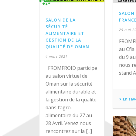
SALON 
SALON DE LA
FRANC
SÉCURITÉ
25 mai 2
ALIMENTAIRE ET
GESTION DE LA
FROMFR
QUALITÉ DE OMAN
au Cfia
du 9 au
4 mars 2021
nous r
FROMFROID participe
stand A
au salon virtuel de
Oman sur la sécurité
alimentaire durable et
la gestion de la qualité
En sav
dans l’agro-
alimentaire du 27 au
28 Avril. Venez nous
rencontrez sur la [...]