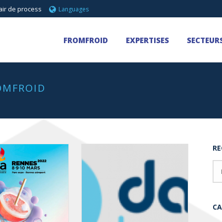
air de process
Languages
FROMFROID
EXPERTISES
SECTEURS
OMFROID
RE
CA