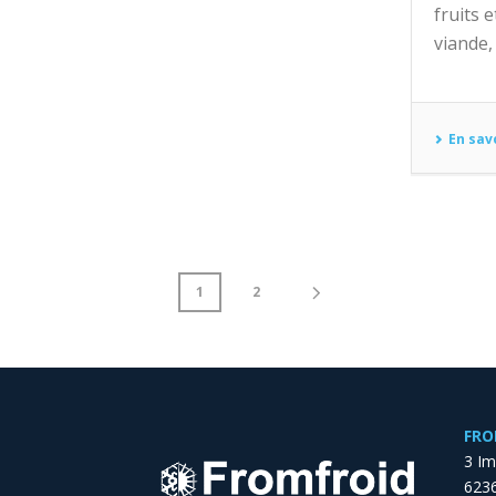
fruits 
viande, 
En sav
1
2
FRO
3 I
6236