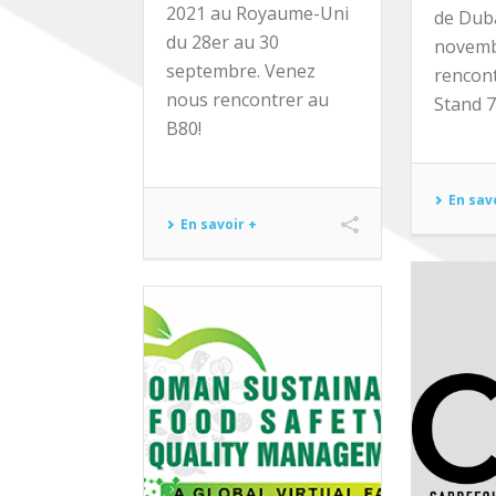
2021 au Royaume-Uni
de Duba
du 28er au 30
novemb
septembre. Venez
rencont
nous rencontrer au
Stand 
B80!
En sav
En savoir +