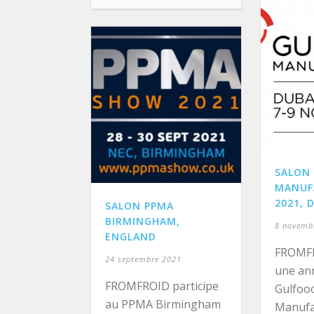
SALON
MANUF
2021, 
SALON PPMA
BIRMINGHAM,
8 novemb
ENGLAND
FROMFR
24 septembre 2021
une ann
FROMFROID participe
Gulfoo
au PPMA Birmingham
Manufa