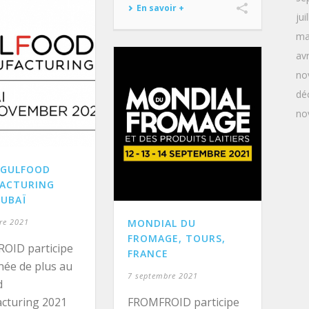
En savoir +
jui
ma
avr
no
dé
no
 GULFOOD
ACTURING
DUBAÏ
re 2021
MONDIAL DU
FROMAGE, TOURS,
OID participe
FRANCE
ée de plus au
7 septembre 2021
d
cturing 2021
FROMFROID participe