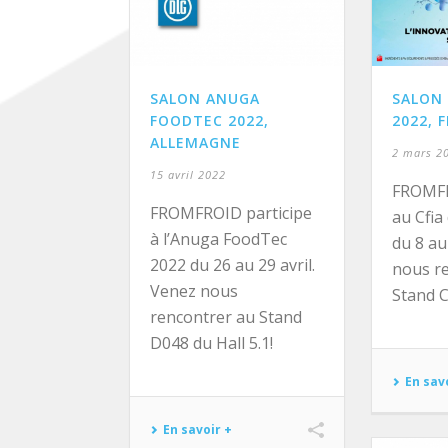
SALON ANUGA
SALON 
FOODTEC 2022,
2022, 
ALLEMAGNE
2 mars 2
15 avril 2022
FROMFR
FROMFROID participe
au Cfia
à l’Anuga FoodTec
du 8 au
2022 du 26 au 29 avril.
nous r
Venez nous
Stand C
rencontrer au Stand
D048 du Hall 5.1!
En sav
En savoir +