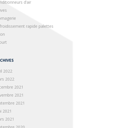
nditionneurs d’air
uves
omagerie
froidissement rapide palettes
lon
ourt
CHIVES
il 2022
rs 2022
cembre 2021
vembre 2021
ptembre 2021
i 2021
rs 2021
ptembre 2020