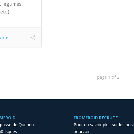
et légumes,
etc.).
oir +
page
1
of
2
MFROID
FROMFROID RECRUTE
mpasse de Quehen
Pour en savoir plus sur les pos
0 Isques
pourvoir