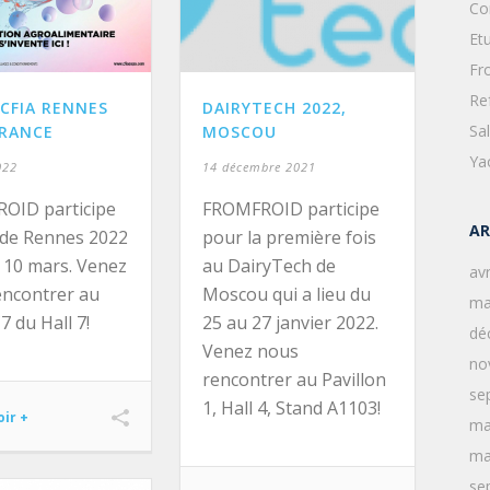
Co
Et
Fr
Re
CFIA RENNES
DAIRYTECH 2022,
Sa
FRANCE
MOSCOU
Ya
022
14 décembre 2021
OID participe
FROMFROID participe
AR
 de Rennes 2022
pour la première fois
 10 mars. Venez
au DairyTech de
avr
encontrer au
Moscou qui a lieu du
ma
7 du Hall 7!
25 au 27 janvier 2022.
dé
Venez nous
no
rencontrer au Pavillon
se
1, Hall 4, Stand A1103!
oir +
ma
ma
se