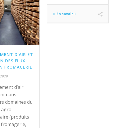
En savoir +
MENT D’AIR ET
N DES FLUX
EN FROMAGERIE
 2020
tement d’air
ent dans
urs domaines du
 agro-
aire (produits
s, fromagerie,